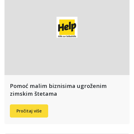
Pomoć malim biznisima ugroženim
zimskim štetama
Pročitaj više