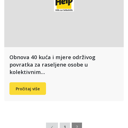
Obnova 40 kuća i mjere održivog
povratka za raseljene osobe u
kolektivnim…
Pročitaj više
1
2