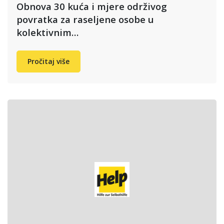
Obnova 30 kuća i mjere održivog
povratka za raseljene osobe u
kolektivnim…
Pročitaj više