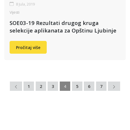
8 Jula, 2019
Vijesti
SOE03-19 Rezultati drugog kruga
selekcije aplikanata za Opštinu Ljubinje
Pročitaj više
1
2
3
4
5
6
7