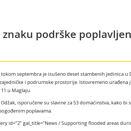
 znaku podrške poplavlje
tokom septembra je isušeno deset stambenih jedinica u D
 zajedničke i podrumske prostorije. Istovremeno urađena j
 11 u Maglaju.
 Odžak, isporučene su slavine za 53 domaćinstva, kako bi s
a pogođenim poplavama.
ery id=”2” gal_title=”News / Supporting flooded areas dur