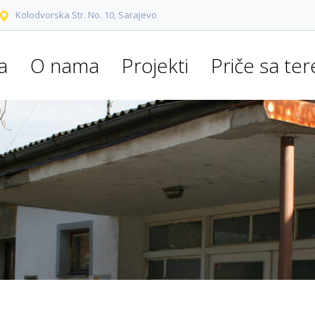
Kolodvorska Str. No. 10, Sarajevo
a
O nama
Projekti
Priče sa te