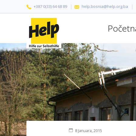
+387 0(33) 64 68 89
help.bosnia@help.org.ba
Početn
8 Januara, 2015