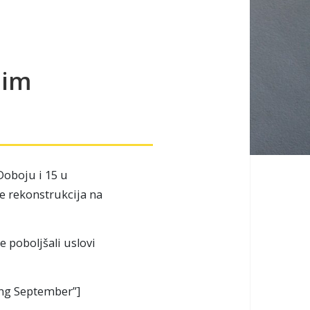
nim
oboju i 15 u
e rekonstrukcija na
e poboljšali uslovi
ing September”]