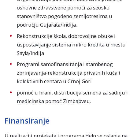
osnovne zdravstvene pomoći za seosko
stanovništvo pogođeno zemljotresima u
području Gujarata/Indija.
Rekonstrukcije škola, dobrovoljne obuke i
uspostavljanje sistema mikro kredita u mestu
Sayla/Indija
Programi samofinansiranja i stambenog
zbrinjavanja-rekonstrukcija privatnih kuća i
kolektivnih centara u Crnoj Gori
pomoć u hrani, distribucija semena za sadnju i
medicinska pomoć Zimbabveu.
Finansiranje
U realizaciji projekata i programa Help se oslanja na