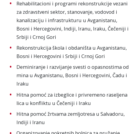
Rehabilitacioni i programi rekonstrukcije vezani
za zdravstveni sektor, stanovanje, vodovod i
kanalizaciju i infrastrukturu u Avganistanu,
Bosni i Hercegovini, Indiji, Iranu, Iraku, Čečeniji i
Srbiji i Crnoj Gori
Rekonstrukcija škola i obdaništa u Avganistanu,
Bosni i Hercegovini i Srbiji i Crnoj Gori
Deminiranje i razvijanje svesti o opasnostima od
mina u Avganistanu, Bosni i Hercegovini, Čadu i
Iraku
Hitna pomoć za izbeglice i privremeno raseljena
lica u konfliktu u Čečeniji i Iraku
Hitna pomoć žrtvama zemljotresa u Salvadoru,
Indiji i Iranu
Organizovanje pokretnih bolnica za pružanje