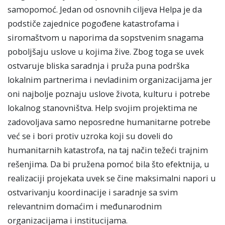
samopomoć. Jedan od osnovnih ciljeva Helpa je da
podstiče zajednice pogođene katastrofama i
siromaštvom u naporima da sopstvenim snagama
poboljšaju uslove u kojima žive. Zbog toga se uvek
ostvaruje bliska saradnja i pruža puna podrška
lokalnim partnerima i nevladinim organizacijama jer
oni najbolje poznaju uslove života, kulturu i potrebe
lokalnog stanovništva. Help svojim projektima ne
zadovoljava samo neposredne humanitarne potrebe
već se i bori protiv uzroka koji su doveli do
humanitarnih katastrofa, na taj način težeći trajnim
rešenjima. Da bi pružena pomoć bila što efektnija, u
realizaciji projekata uvek se čine maksimalni napori u
ostvarivanju koordinacije i saradnje sa svim
relevantnim domaćim i međunarodnim
organizacijama i institucijama.